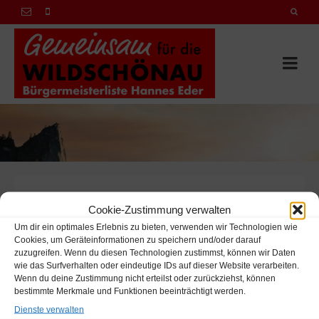
13. Andreas Gwiggner,
Cookie-Zustimmung verwalten
Um dir ein optimales Erlebnis zu bieten, verwenden wir Technologien wie
Cookies, um Geräteinformationen zu speichern und/oder darauf
on
5. FEBRUAR 2022
zuzugreifen. Wenn du diesen Technologien zustimmst, können wir Daten
13. Andreas Gwiggner, 29, Angestellter
wie das Surfverhalten oder eindeutige IDs auf dieser Website verarbeiten.
Wenn du deine Zustimmung nicht erteilst oder zurückziehst, können
bestimmte Merkmale und Funktionen beeinträchtigt werden.
Dienste verwalten