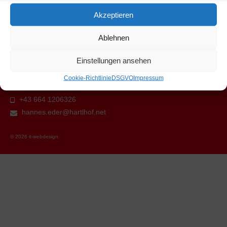
Akzeptieren
Ablehnen
Einstellungen ansehen
Hannes Eder
Marchbach, Niederau 46
Cookie-Richtlinie
DSGVO
Impressum
Wildschönau Tirol 6314
+43 664 1206326
hannes.eder@hartlhof.net
© 2026 it-webdesign