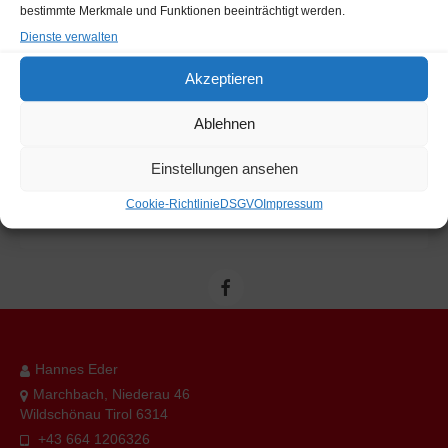
bestimmte Merkmale und Funktionen beeinträchtigt werden.
Dienste verwalten
Akzeptieren
Ablehnen
Einstellungen ansehen
Cookie-Richtlinie
DSGVO
Impressum
Hannes Eder
Marchbach, Niederau 46
Wildschönau Tirol 6314
+43 664 1206326