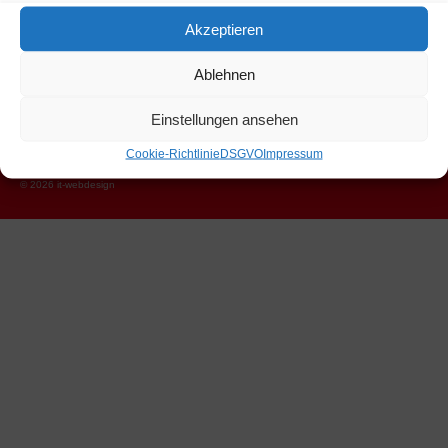
Akzeptieren
Hannes Eder
Marchbach, Niederau 46
Ablehnen
Wildschönau Tirol 6314
+43 664 1206326
Einstellungen ansehen
hannes.eder@hartlhof.net
Cookie-Richtlinie
DSGVO
Impressum
© 2026 it-webdesign