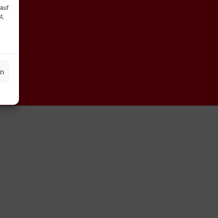
 auf
t,
en