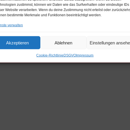
hnologien zustimmst, können wir Daten wie das Surfverhalten oder eindeutige IDs
ser Website verarbeiten. Wenn du deine Zustimmung nicht erteilst oder zurückziehs
nen bestimmte Merkmale und Funktionen beeinträchtigt werden.
nste verwalten
Akzeptieren
Ablehnen
Einstellungen anseh
Cookie-Richtlinie
DSGVO
Impressum