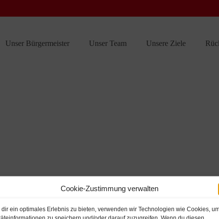
Unser Bürgermeister
Unser Team
Unsere Ziele
Rüc
Cookie-Zustimmung verwalten
dir ein optimales Erlebnis zu bieten, verwenden wir Technologien wie Cookies, u
äteinformationen zu speichern und/oder darauf zuzugreifen. Wenn du diesen