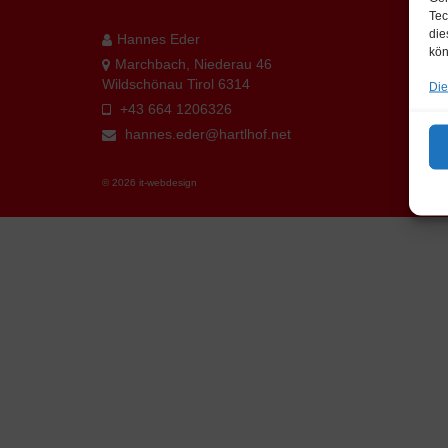
Tec
die
Hannes Eder
kön
Marchbach, Niederau 46
Wildschönau Tirol 6314
Die
+43 664 1206326
hannes.eder@hartlhof.net
© 2026 it-webdesign