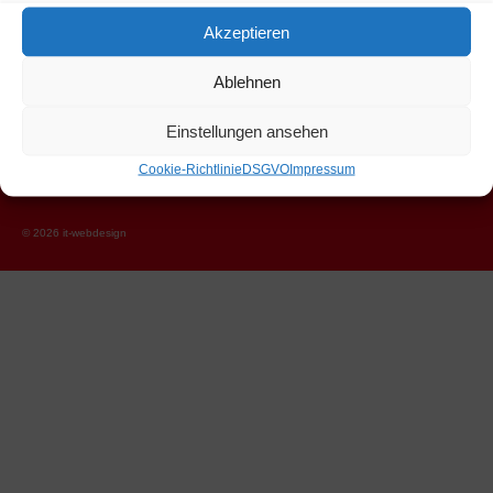
Akzeptieren
Hannes Eder
Ablehnen
Marchbach, Niederau 46
Wildschönau Tirol 6314
Einstellungen ansehen
+43 664 1206326
Cookie-Richtlinie
DSGVO
Impressum
hannes.eder@hartlhof.net
© 2026 it-webdesign