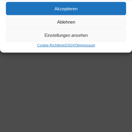
Wildschönau Tirol 6314
Akzeptieren
+43 664 1206326
hannes.eder@hartlhof.net
Ablehnen
© 2026 it-webdesign
Einstellungen ansehen
Cookie-Richtlinie
DSGVO
Impressum