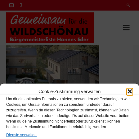
Cookie-Zustimmung verwalten
Um dir ein optimales Erlebnis zu bieten, verwenden wir Technologien wie
Cookies, um Geräteinformationen zu speichern und/oder darauf
zuzugreifen. Wenn du diesen Technologien zustimmst, können wir Daten
wie das Surfverhalten oder eindeutige IDs auf dieser Website verarbeiten.
Wenn du deine Zustimmung nicht erteilst oder zurückziehst, können
bestimmte Merkmale und Funktionen beeinträchtigt werden.
Hannes Eder
Dienste verwalten
Marchbach, Niederau 46