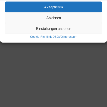
Marchbach, Niederau 46
Wildschönau Tirol 6314
Akzeptieren
+43 664 1206326
hannes.eder@hartlhof.net
Ablehnen
Einstellungen ansehen
© 2026 it-webdesign
Cookie-Richtlinie
DSGVO
Impressum