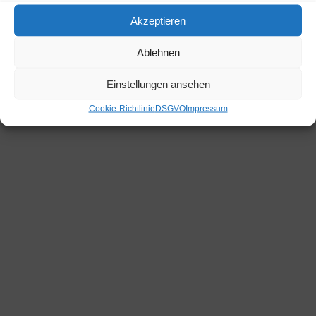
Marchbach, Niederau 46
Wildschönau Tirol 6314
Akzeptieren
+43 664 1206326
hannes.eder@hartlhof.net
Ablehnen
Einstellungen ansehen
© 2026 it-webdesign
Cookie-Richtlinie
DSGVO
Impressum