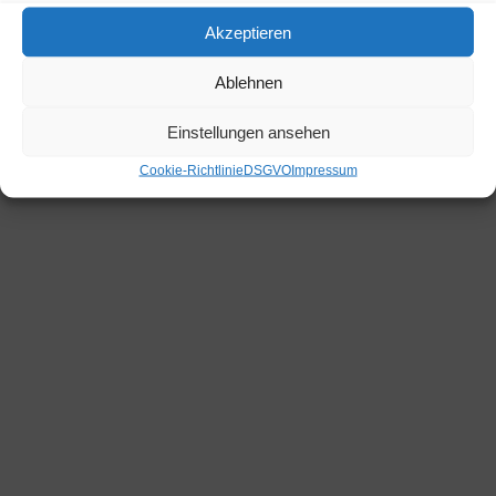
Wildschönau Tirol 6314
Akzeptieren
+43 664 1206326
hannes.eder@hartlhof.net
Ablehnen
© 2026 it-webdesign
Einstellungen ansehen
Cookie-Richtlinie
DSGVO
Impressum