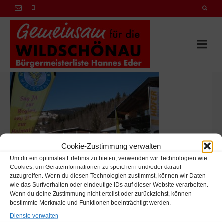
Cookie-Zustimmung verwalten
Um dir ein optimales Erlebnis zu bieten, verwenden wir Technologien wie
Cookies, um Geräteinformationen zu speichern und/oder darauf
zuzugreifen. Wenn du diesen Technologien zustimmst, können wir Daten
wie das Surfverhalten oder eindeutige IDs auf dieser Website verarbeiten.
Wenn du deine Zustimmung nicht erteilst oder zurückziehst, können
bestimmte Merkmale und Funktionen beeinträchtigt werden.
Hannes Eder
Dienste verwalten
Marchbach, Niederau 46