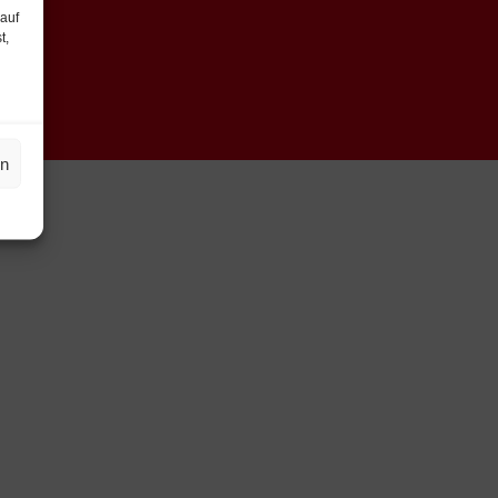
 auf
t,
en