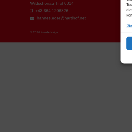
Wildschönau Tirol 6314
Tec
die
+43 664 1206326
kön
hannes.eder@hartlhof.net
Die
© 2026 it-webdesign