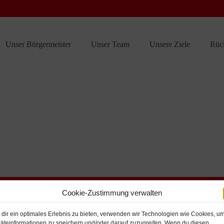
Unser Bürgermeister
Unser Team
Unsere Ziele
Rüc
Cookie-Zustimmung verwalten
dir ein optimales Erlebnis zu bieten, verwenden wir Technologien wie Cookies, u
äteinformationen zu speichern und/oder darauf zuzugreifen. Wenn du diesen