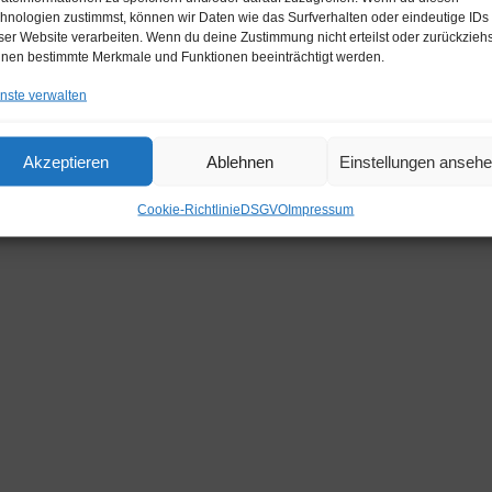
hnologien zustimmst, können wir Daten wie das Surfverhalten oder eindeutige IDs
ser Website verarbeiten. Wenn du deine Zustimmung nicht erteilst oder zurückziehs
nen bestimmte Merkmale und Funktionen beeinträchtigt werden.
nste verwalten
Akzeptieren
Ablehnen
Einstellungen anseh
Cookie-Richtlinie
DSGVO
Impressum