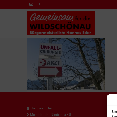
Hannes Eder
Um 
Marchbach, Niederau 46
Ger