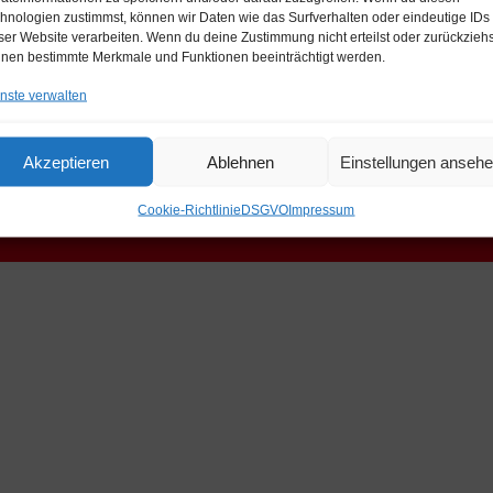
hnologien zustimmst, können wir Daten wie das Surfverhalten oder eindeutige IDs
ser Website verarbeiten. Wenn du deine Zustimmung nicht erteilst oder zurückziehs
nen bestimmte Merkmale und Funktionen beeinträchtigt werden.
nste verwalten
Akzeptieren
Ablehnen
Einstellungen anseh
Cookie-Richtlinie
DSGVO
Impressum