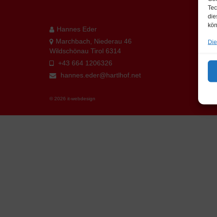
Tec
die
kön
Hannes Eder
Marchbach, Niederau 46
Die
Wildschönau Tirol 6314
+43 664 1206326
hannes.eder@hartlhof.net
© 2026 it-webdesign