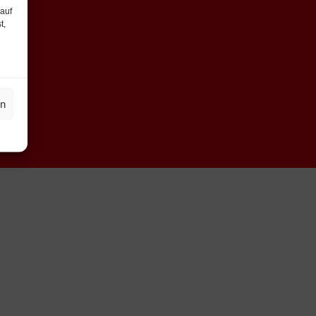
 auf
t,
en