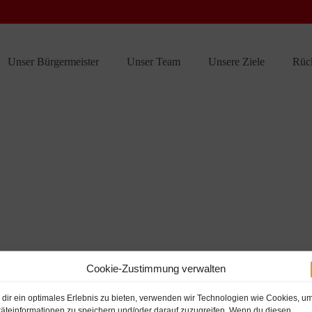
Unser Bürgermeister
Unser Team
Unsere Ziele
Rüc
Cookie-Zustimmung verwalten
dir ein optimales Erlebnis zu bieten, verwenden wir Technologien wie Cookies, u
äteinformationen zu speichern und/oder darauf zuzugreifen. Wenn du diesen