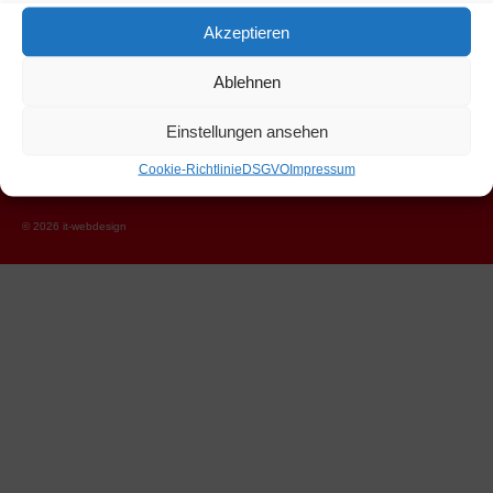
Akzeptieren
Hannes Eder
Ablehnen
Marchbach, Niederau 46
Wildschönau Tirol 6314
Einstellungen ansehen
+43 664 1206326
Cookie-Richtlinie
DSGVO
Impressum
hannes.eder@hartlhof.net
© 2026 it-webdesign