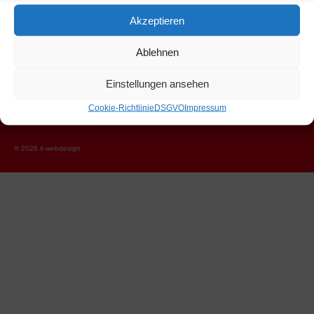
Akzeptieren
Hannes Eder
Ablehnen
Marchbach, Niederau 46
Wildschönau Tirol 6314
Einstellungen ansehen
+43 664 1206326
Cookie-Richtlinie
DSGVO
Impressum
hannes.eder@hartlhof.net
© 2026 it-webdesign