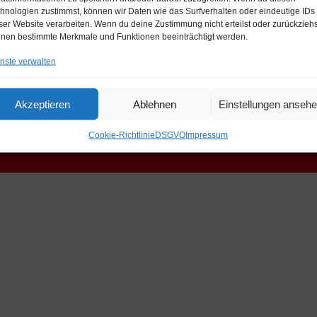
hnologien zustimmst, können wir Daten wie das Surfverhalten oder eindeutige IDs
ser Website verarbeiten. Wenn du deine Zustimmung nicht erteilst oder zurückziehs
nen bestimmte Merkmale und Funktionen beeinträchtigt werden.
nste verwalten
Akzeptieren
Ablehnen
Einstellungen anseh
Cookie-Richtlinie
DSGVO
Impressum