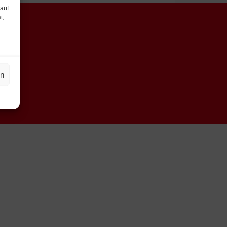
 auf
t,
en