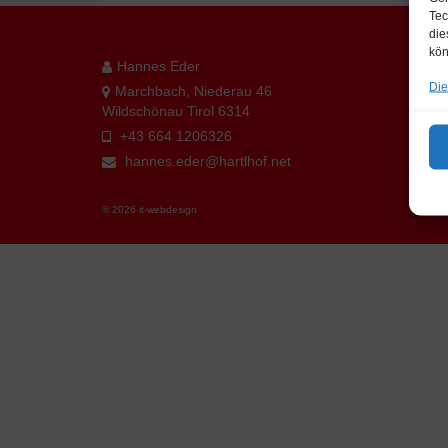
Tec
die
kön
Hannes Eder
Die
Marchbach, Niederau 46
Wildschönau Tirol 6314
+43 664 1206326
hannes.eder@hartlhof.net
© 2026 it-webdesign