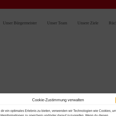
Unser Bürgermeister
Unser Team
Unsere Ziele
Rüc
Cookie-Zustimmung verwalten
dir ein optimales Erlebnis zu bieten, verwenden wir Technologien wie Cookies, u
äteinformationen zu speichern und/oder darauf zuzugreifen. Wenn du diesen