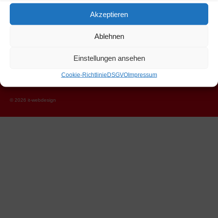
Akzeptieren
Hannes Eder
Ablehnen
Marchbach, Niederau 46
Wildschönau Tirol 6314
Einstellungen ansehen
+43 664 1206326
Cookie-Richtlinie
DSGVO
Impressum
hannes.eder@hartlhof.net
© 2026 it-webdesign