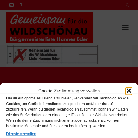
Hannes Eder
Cookie-Zustimmung verwalten
Marchbach, Niederau 46
Um dir ein optimales Erlebnis zu bieten, verwenden wir Technologien wie
Wildschönau Tirol 6314
Cookies, um Geräteinformationen zu speichern und/oder darauf
+43 664 1206326
zuzugreifen. Wenn du diesen Technologien zustimmst, können wir Daten
wie das Surfverhalten oder eindeutige IDs auf dieser Website verarbeiten.
hannes.eder@hartlhof.net
Wenn du deine Zustimmung nicht erteilst oder zurückziehst, können
bestimmte Merkmale und Funktionen beeinträchtigt werden.
© 2026 it-webdesign
Dienste verwalten